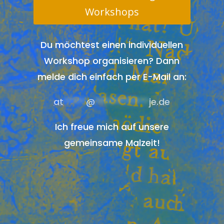
Workshops
Du möchtest einen individuellen
Workshop organisieren? Dann
melde dich einfach per E-Mail an:
at
*****
@
************
je.de
Ich freue mich auf unsere
gemeinsame Malzeit!