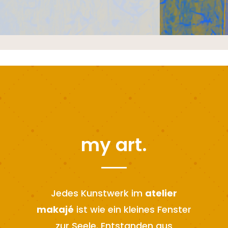
my art.
Jedes Kunstwerk im
atelier
makajé
ist wie ein kleines Fenster
zur Seele. Entstanden aus