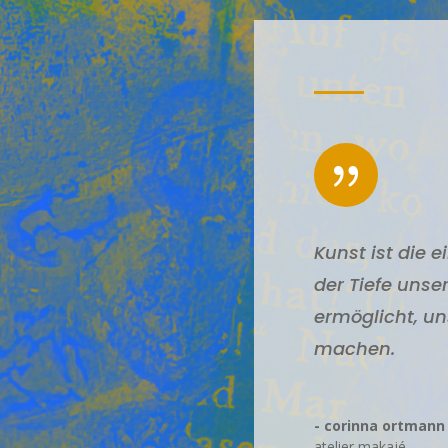
{
Kunst ist die 
der Tiefe unser
ermöglicht, un
machen.
- corinna ortmann
atelier makajé