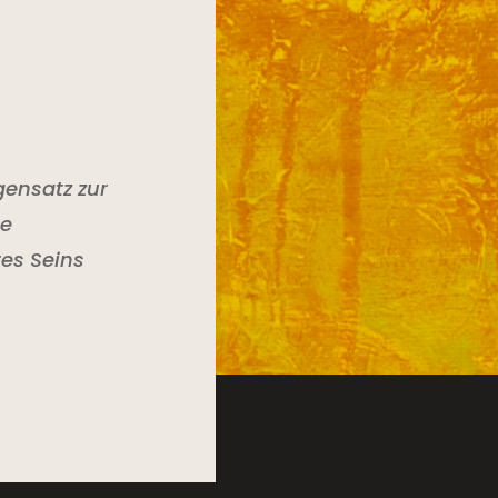
ensatz zur
ie
es Seins