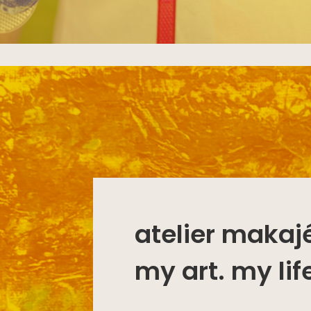
atelier makaj
my art. my lif