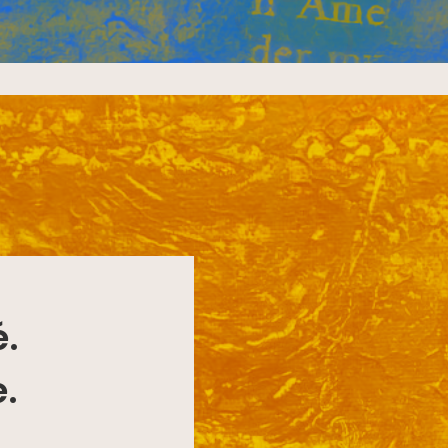
é.
e.