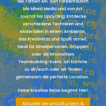
der Farben ein. Von Farbenrausch
bis Mixed Media und von Art
Journal bis Upcycling: Entdecke
verschiedene Techniken und
Materialien in einem Ambiente,
das Kreativität und Spaß atmet.
Ideal für Einzelpersonen, Gruppen
oder als innovatives
Teambuilding-Event. Ich komme
zu dir/euch oder wir finden
gemeinsam die perfekte Location.
Deine kreative Reise beginnt hier!
Aktuelle Veranstaltungen &