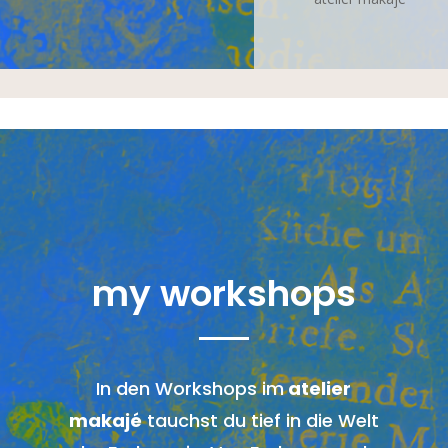
my workshops
In den Workshops im
atelier
makajé
tauchst du tief in die Welt